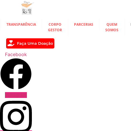
Ir
para
o
conteúdo
TRANSPARÊNCIA
CORPO
PARCERIAS
QUEM
GESTOR
SOMOS
Faça Uma Doação
Facebook
Instagram