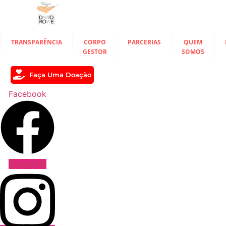
Ir
para
o
conteúdo
TRANSPARÊNCIA
CORPO
PARCERIAS
QUEM
GESTOR
SOMOS
Faça Uma Doação
Facebook
Instagram