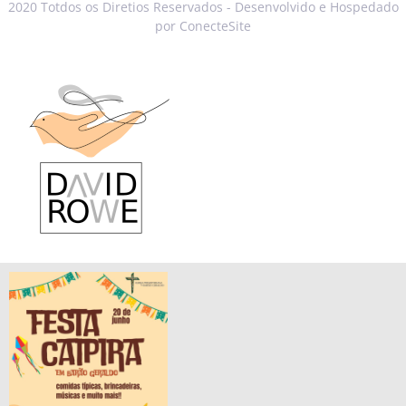
2020 Totdos os Diretios Reservados - Desenvolvido e Hospedado
por ConecteSite