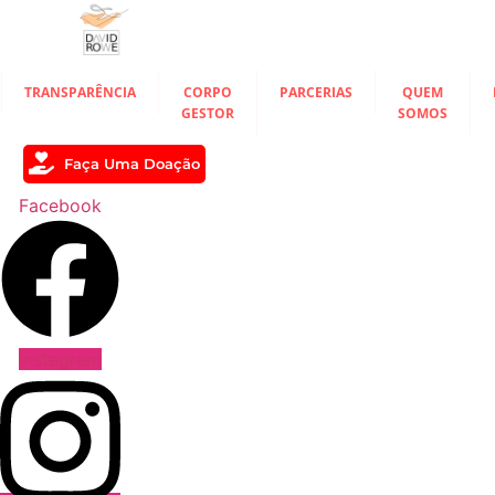
Ir
para
o
conteúdo
TRANSPARÊNCIA
CORPO
PARCERIAS
QUEM
GESTOR
SOMOS
Faça Uma Doação
Facebook
Instagram