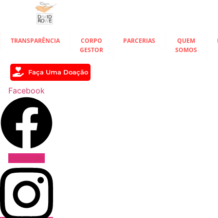
Ir
para
o
conteúdo
TRANSPARÊNCIA
CORPO
PARCERIAS
QUEM
GESTOR
SOMOS
Faça Uma Doação
Facebook
Instagram