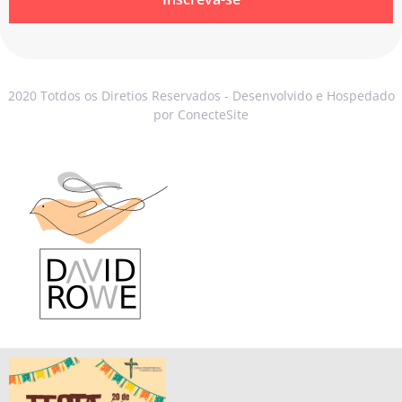
2020 Totdos os Diretios Reservados - Desenvolvido e Hospedado
por ConecteSite