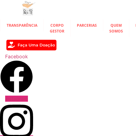
Ir
para
o
conteúdo
TRANSPARÊNCIA
CORPO
PARCERIAS
QUEM
GESTOR
SOMOS
Faça Uma Doação
Facebook
Instagram