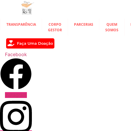
Ir
para
o
conteúdo
TRANSPARÊNCIA
CORPO
PARCERIAS
QUEM
GESTOR
SOMOS
Faça Uma Doação
Facebook
Instagram