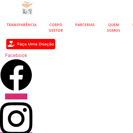
Ir
para
o
conteúdo
TRANSPARÊNCIA
CORPO
PARCERIAS
QUEM
GESTOR
SOMOS
Faça Uma Doação
Facebook
Instagram