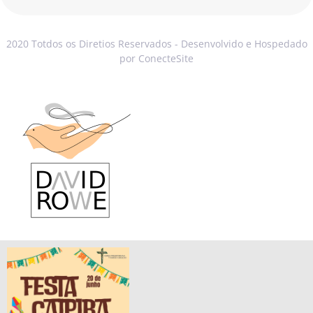
2020 Totdos os Diretios Reservados - Desenvolvido e Hospedado
por ConecteSite