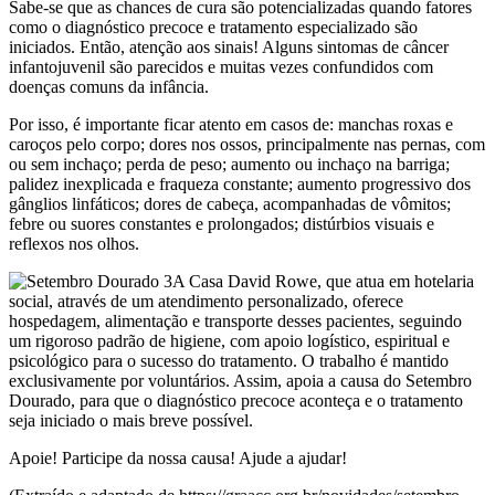
Sabe-se que as chances de cura são potencializadas quando fatores
como o diagnóstico precoce e tratamento especializado são
iniciados. Então, atenção aos sinais! Alguns sintomas de câncer
infantojuvenil são parecidos e muitas vezes confundidos com
doenças comuns da infância.
Por isso, é importante ficar atento em casos de: manchas roxas e
caroços pelo corpo; dores nos ossos, principalmente nas pernas, com
ou sem inchaço; perda de peso; aumento ou inchaço na barriga;
palidez inexplicada e fraqueza constante; aumento progressivo dos
gânglios linfáticos; dores de cabeça, acompanhadas de vômitos;
febre ou suores constantes e prolongados; distúrbios visuais e
reflexos nos olhos.
A Casa David Rowe, que atua em hotelaria
social, através de um atendimento personalizado, oferece
hospedagem, alimentação e transporte desses pacientes, seguindo
um rigoroso padrão de higiene, com apoio logístico, espiritual e
psicológico para o sucesso do tratamento. O trabalho é mantido
exclusivamente por voluntários. Assim, apoia a causa do Setembro
Dourado, para que o diagnóstico precoce aconteça e o tratamento
seja iniciado o mais breve possível.
Apoie! Participe da nossa causa! Ajude a ajudar!