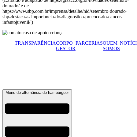
(Extraído e adaptado de https://graacc.org.br/novidades/setembro-
dourado/ e de
https://www.sbp.com.br/imprensa/detalhe/nid/setembro-dourado-
sbp-destaca-a- importancia-do-diagnostico-precoce-do-cancer-
infantojuvenil/ )
TRANSPARÊNCIA
CORPO
PARCERIAS
QUEM
NOTÍC
GESTOR
SOMOS
Menu de alternância de hambúrguer