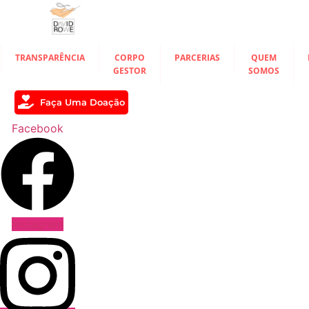
Ir
para
o
conteúdo
TRANSPARÊNCIA
CORPO
PARCERIAS
QUEM
GESTOR
SOMOS
Faça Uma Doação
Facebook
Instagram