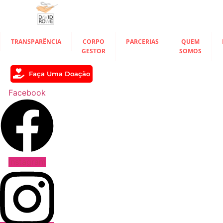
Ir
para
o
conteúdo
TRANSPARÊNCIA
CORPO
PARCERIAS
QUEM
GESTOR
SOMOS
Faça Uma Doação
Facebook
Instagram