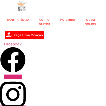
Ir
para
o
conteúdo
TRANSPARÊNCIA
CORPO
PARCERIAS
QUEM
GESTOR
SOMOS
Faça Uma Doação
Facebook
Instagram