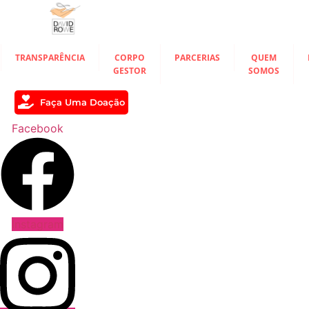
Ir
para
o
conteúdo
TRANSPARÊNCIA
CORPO
PARCERIAS
QUEM
GESTOR
SOMOS
Faça Uma Doação
Facebook
Instagram