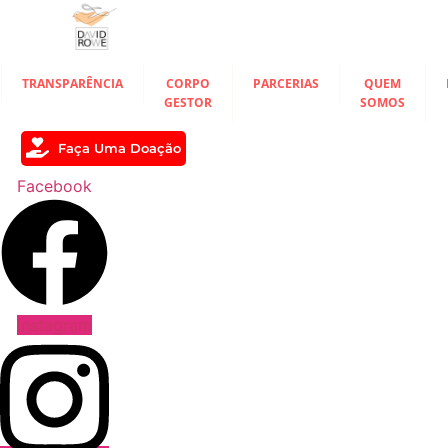
Ir
para
o
conteúdo
TRANSPARÊNCIA
CORPO
PARCERIAS
QUEM
GESTOR
SOMOS
Faça Uma Doação
Facebook
Instagram