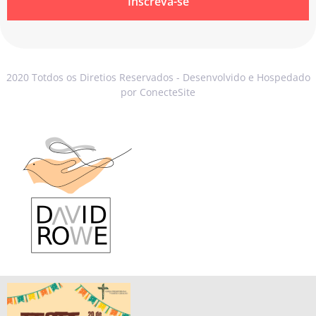
Inscreva-se
2020 Totdos os Diretios Reservados - Desenvolvido e Hospedado
por ConecteSite