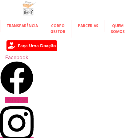
Ir
para
o
conteúdo
TRANSPARÊNCIA
CORPO
PARCERIAS
QUEM
GESTOR
SOMOS
Faça Uma Doação
Facebook
Instagram