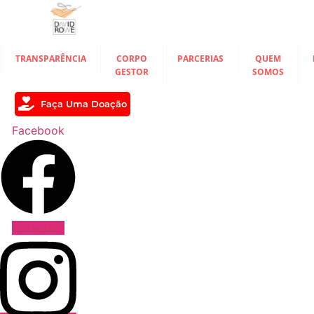
Ir
para
o
conteúdo
TRANSPARÊNCIA
CORPO
PARCERIAS
QUEM
GESTOR
SOMOS
Faça Uma Doação
Facebook
Instagram