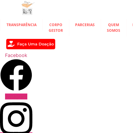
Ir
para
o
conteúdo
TRANSPARÊNCIA
CORPO
PARCERIAS
QUEM
GESTOR
SOMOS
Faça Uma Doação
Facebook
Instagram