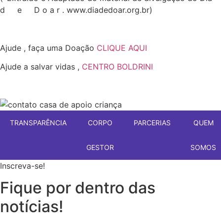
d e D o a r . www.diadedoar.org.br)
Ajude , faça uma Doação
CLIQUE AQUI
Ajude a salvar vidas ,
CENTRO BOLDRINI
TRANSPARÊNCIA
CORPO
PARCERIAS
QUEM
GESTOR
SOMOS
Inscreva-se!
Fique por dentro das
notícias!