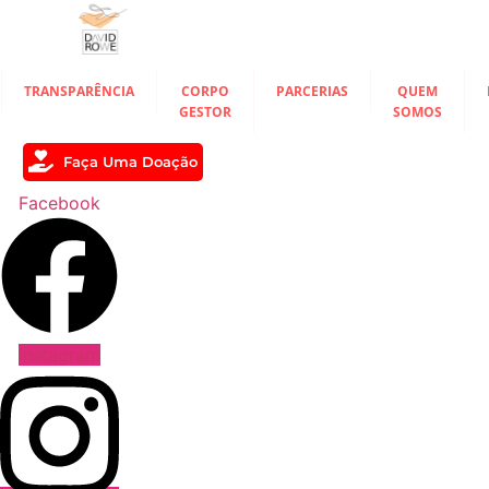
Ir
para
o
conteúdo
TRANSPARÊNCIA
CORPO
PARCERIAS
QUEM
GESTOR
SOMOS
Faça Uma Doação
Facebook
Instagram