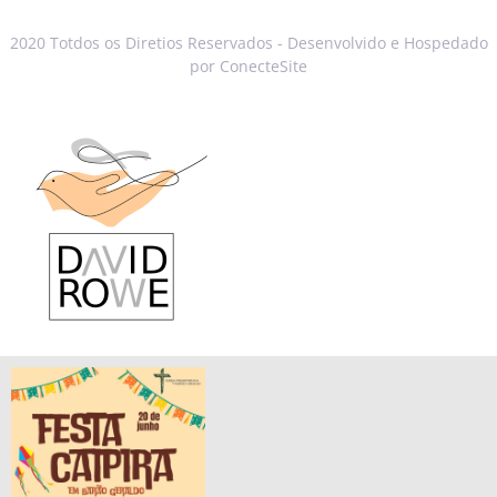
2020 Totdos os Diretios Reservados - Desenvolvido e Hospedado
por ConecteSite