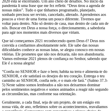
2020 está se encerrando. Um ano cheio de desafios. No início da
pandemia li uma frase que me fez refletir. “Deus tirou a agenda de
nossas mãos”. Tudo o que tínhamos programado, planejado,
sonhado precisou ser revisto, cancelado, alterado. Aprendemos aos
poucos a viver de uma forma um pouco diferente. Tivemos que
voltar para dentro. Não só dentro de casa, mas dentro de cada um de
nós. Buscar em Deus a nossa força, o direcionamento, a sabedoria
para agir nos momentos mais diversos que viriam.
Que tal começarmos 2021 reconhecendo quem Deus é? Deus nos
convida a confiarmos absolutamente nele. Ele sabe das nossas
dificuldades conhece as nossas lutas, se alegra conosco em nossas
vitórias. Ele prometeu que não nos deixaria, não nos abandonaria.
Vamos enfrentar 2021 plenos de confiança no Senhor, sabendo que
Ele é a nossa alegria!
“Confia no SENHOR e faze o bem; habita na terra e alimenta-te do
SENHOR, e ele satisfará os desejos do teu coração. Entrega o teu
caminho ao SENHOR, confia nele, e o mais ele fará.” (Salmo 37.3-
5) Neste salmo somos lembrados a não nos deixarmos dominar
pelos sentimentos negativos e somos animados a reagir não segundo
as circunstâncias, mas conforme sua orientação.
Geralmente, a cada final, seja de um projeto, de um estágio em
nossa vida, de ano, refletimos sobre os acontecimentos, reavaliamos