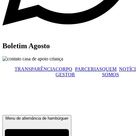
Boletim Agosto
TRANSPARÊNCIA
CORPO
PARCERIAS
QUEM
NOTÍC
GESTOR
SOMOS
Menu de alternância de hambúrguer