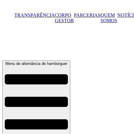
Ir
para
TRANSPARÊNCIA
CORPO
PARCERIAS
QUEM
NOTÍC
o
GESTOR
SOMOS
conteúdo
Menu de alternância de hambúrguer