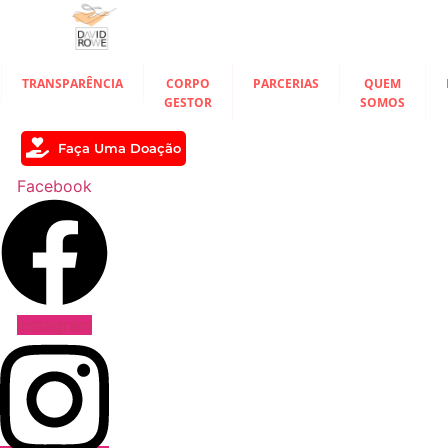
Ir
para
o
conteúdo
TRANSPARÊNCIA
CORPO
PARCERIAS
QUEM
GESTOR
SOMOS
Faça Uma Doação
Facebook
Instagram